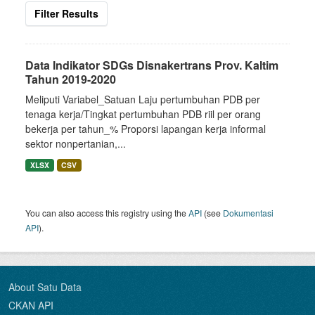
Filter Results
Data Indikator SDGs Disnakertrans Prov. Kaltim
Tahun 2019-2020
Meliputi Variabel_Satuan Laju pertumbuhan PDB per
tenaga kerja/Tingkat pertumbuhan PDB riil per orang
bekerja per tahun_% Proporsi lapangan kerja informal
sektor nonpertanian,...
XLSX
CSV
You can also access this registry using the
API
(see
Dokumentasi
API
).
About Satu Data
CKAN API