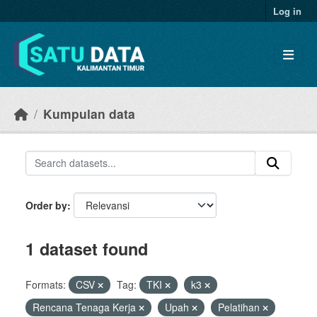
Skip to main content
Log in
Kumpulan data
Order by
1 dataset found
Formats:
CSV
Tag:
TKI
k3
Rencana Tenaga Kerja
Upah
Pelatihan