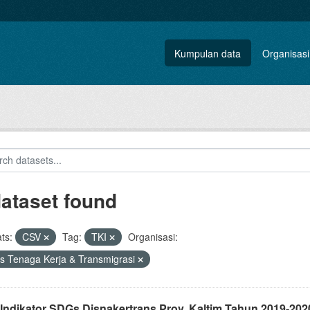
Kumpulan data
Organisasi
dataset found
ts:
CSV
Tag:
TKI
Organisasi:
s Tenaga Kerja & Transmigrasi
 Indikator SDGs Disnakertrans Prov. Kaltim Tahun 2019-202