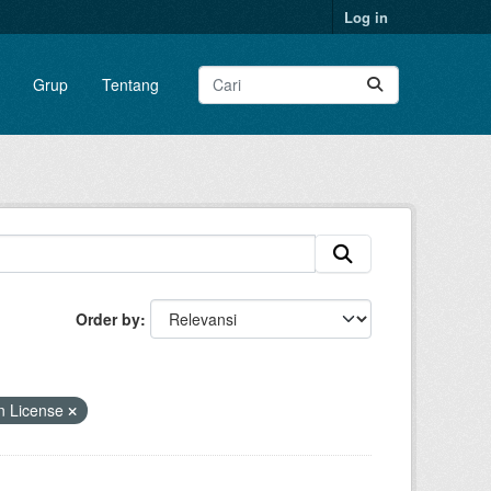
Log in
Grup
Tentang
Order by
n License