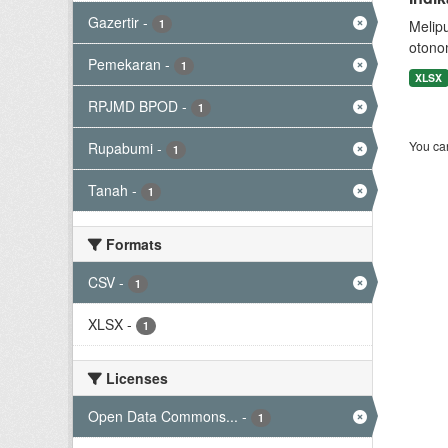
Gazertir
-
1
Melip
otono
Pemekaran
-
1
XLSX
RPJMD BPOD
-
1
You can
Rupabumi
-
1
Tanah
-
1
Formats
CSV
-
1
XLSX
-
1
Licenses
Open Data Commons...
-
1