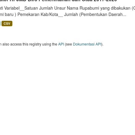
uti Variabel__Satuan Jumlah Unsur Nama Rupabumi yang dibakukan (
mi baru ) Pemekaran Kab/Kota__ Jumlah (Pembentukan Daerah...
CSV
 also access this registry using the
API
(see
Dokumentasi API
).