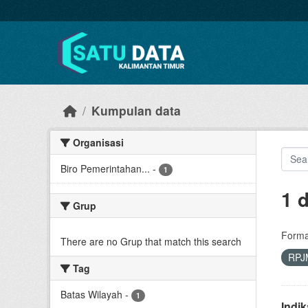
Skip to main content
Kumpulan data
Organisasi
Biro Pemerintahan...
-
1
1 
Grup
Forma
There are no Grup that match this search
RPJ
Tag
Batas Wilayah
-
1
Indi