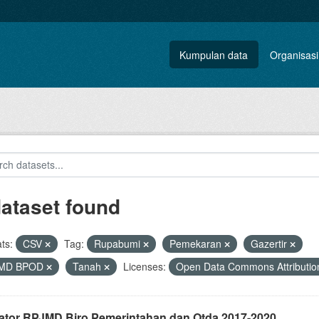
Kumpulan data
Organisasi
dataset found
ts:
CSV
Tag:
Rupabumi
Pemekaran
Gazertir
MD BPOD
Tanah
Licenses:
Open Data Commons Attributio
kator RPJMD Biro Pemerintahan dan Otda 2017-2020