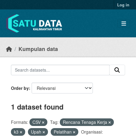
Skip to main content
Log in
Kumpulan data
Order by
1 dataset found
Formats:
CSV
Tag:
Rencana Tenaga Kerja
k3
Upah
Pelatihan
Organisasi: