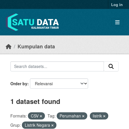
Skip to main content
Log in
Kumpulan data
Order by
1 dataset found
Formats:
CSV
Tag:
Perumahan
listrik
Grup:
Listrik Negara