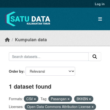
Skip to main content
Log in
Kumpulan data
Order by
1 dataset found
Formats:
CSV
Tag:
Pasangan
BKKBN
Licenses:
Open Data Commons Attribution License