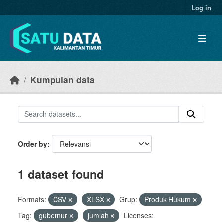
Skip to main content
Log in
Kumpulan data
Order by
1 dataset found
Formats:
CSV
XLSX
Grup:
Produk Hukum
Tag:
gubernur
jumlah
Licenses: