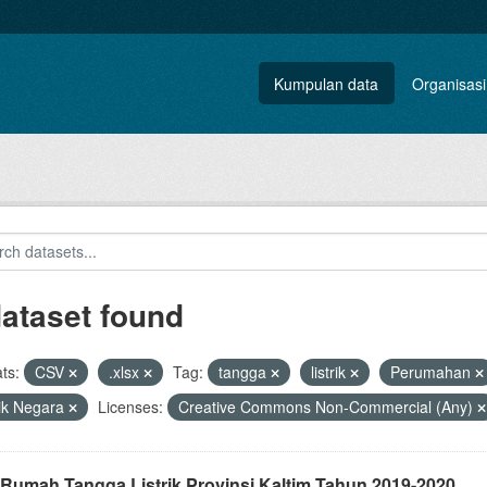
Kumpulan data
Organisasi
dataset found
ts:
CSV
.xlsx
Tag:
tangga
listrik
Perumahan
rik Negara
Licenses:
Creative Commons Non-Commercial (Any)
 Rumah Tangga Listrik Provinsi Kaltim Tahun 2019-2020