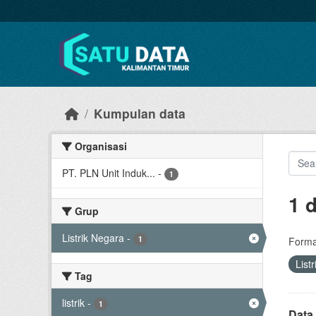
Skip to main content
Kumpulan data
Organisasi
PT. PLN Unit Induk...
-
1
1 
Grup
Listrik Negara
-
1
Forma
List
Tag
listrik
-
1
Data