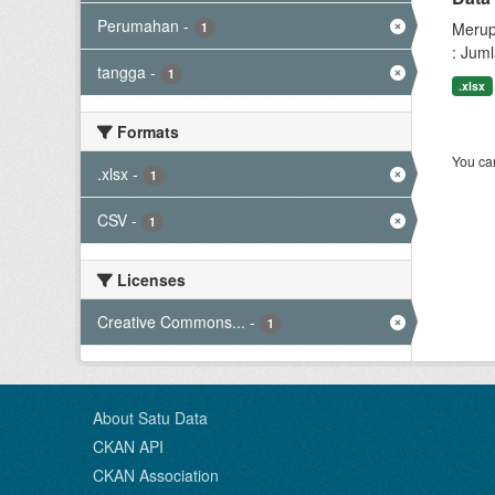
Perumahan
-
Merup
1
: Jum
tangga
-
1
.xlsx
Formats
You can
.xlsx
-
1
CSV
-
1
Licenses
Creative Commons...
-
1
About Satu Data
CKAN API
CKAN Association