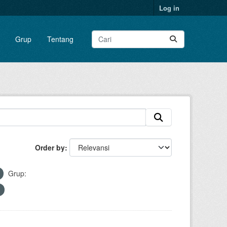
Log in
Grup
Tentang
Order by
Grup: