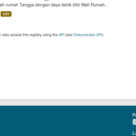
lah rumah Tangga dengan daya listrik 450 Watt Rumah...
CSV
 also access this registry using the
API
(see
Dokumentasi API
).
P
L