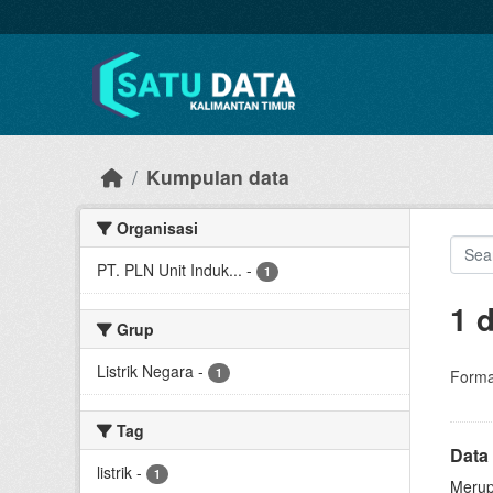
Skip to main content
Kumpulan data
Organisasi
PT. PLN Unit Induk...
-
1
1 
Grup
Listrik Negara
-
1
Forma
Tag
Data
listrik
-
1
Merup