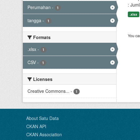
: Jum
Perumahan
-
1
.xlsx
tangga
-
1
You can
Formats
.xlsx
-
1
CSV
-
1
Licenses
Creative Commons...
-
1
About Satu Data
CKAN API
CKAN Association