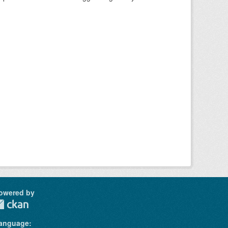
owered by
anguage