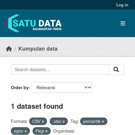
Skip to main content
Log in
Kumpulan data
Order by
1 dataset found
Formats:
CSV
.xlsx
Tag:
pemantik
egov
Pegi
Organisasi: