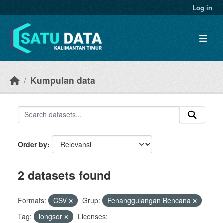
Skip to main content
Log in
Kumpulan data
Order by
2 datasets found
Formats:
CSV
Grup:
Penanggulangan Bencana
Tag:
longsor
Licenses: