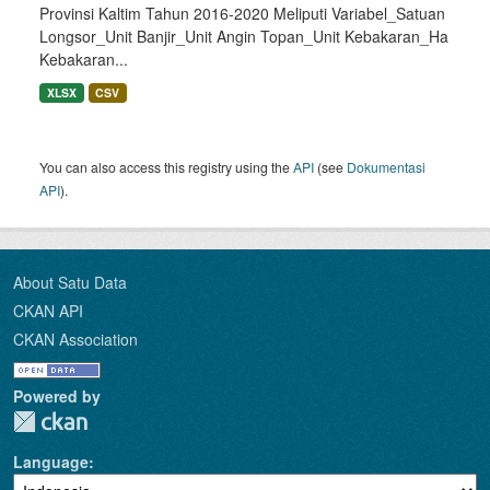
Provinsi Kaltim Tahun 2016-2020 Meliputi Variabel_Satuan
Longsor_Unit Banjir_Unit Angin Topan_Unit Kebakaran_Ha
Kebakaran...
XLSX
CSV
You can also access this registry using the
API
(see
Dokumentasi
API
).
About Satu Data
CKAN API
CKAN Association
Powered by
Language