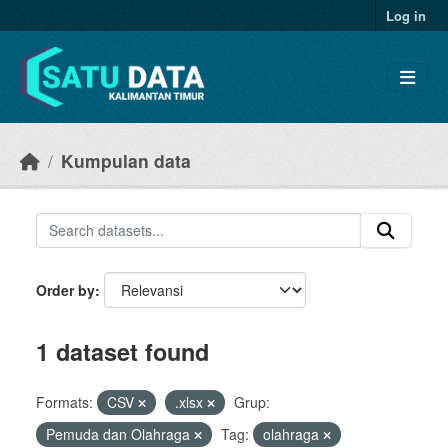
Skip to main content
Log in
Kumpulan data
Order by
1 dataset found
Formats:
CSV
.xlsx
Grup:
Pemuda dan Olahraga
Tag:
olahraga