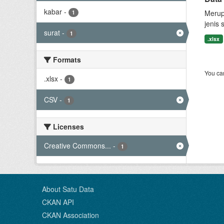
kabar
-
Merup
1
jenis 
surat
-
1
.xlsx
Formats
You can
.xlsx
-
1
CSV
-
1
Licenses
Creative Commons...
-
1
About Satu Data
CKAN API
CKAN Association