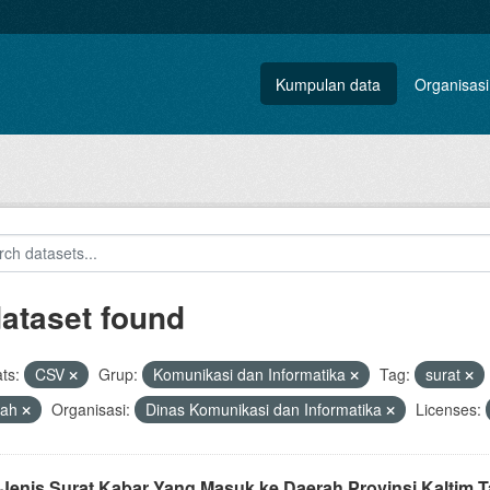
Kumpulan data
Organisasi
dataset found
ts:
CSV
Grup:
Komunikasi dan Informatika
Tag:
surat
rah
Organisasi:
Dinas Komunikasi dan Informatika
Licenses:
 Jenis Surat Kabar Yang Masuk ke Daerah Provinsi Kaltim 