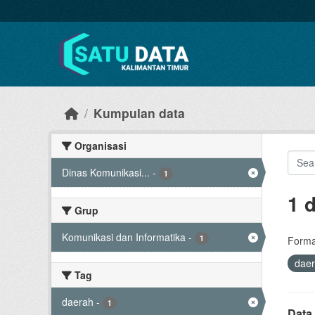
Skip to main content
Kumpulan data
Organisasi
Dinas Komunikasi...
-
1
1 
Grup
Komunikasi dan Informatika
-
1
Forma
dae
Tag
daerah
-
1
Data