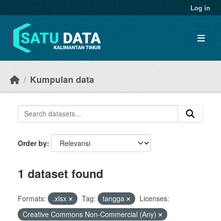
Skip to main content
Log in
Kumpulan data
Order by
1 dataset found
Formats:
.xlsx
Tag:
tangga
Licenses:
Creative Commons Non-Commercial (Any)