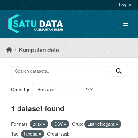
Skip to main content
Log in
Kumpulan data
Order by
1 dataset found
Formats:
.xlsx
CSV
Grup:
Listrik Negara
Tag:
tangga
Organisasi: