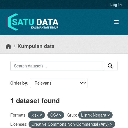
Skip to main content
Log in
Kumpulan data
Order by
1 dataset found
Formats:
.xlsx
CSV
Grup:
Listrik Negara
Licenses:
Creative Commons Non-Commercial (Any)