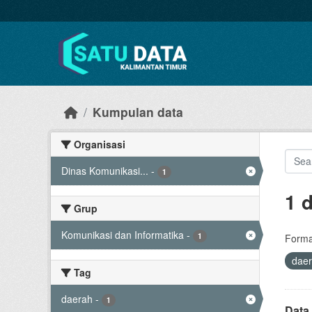
Skip to main content
Kumpulan data
Organisasi
Dinas Komunikasi...
-
1
1 
Grup
Komunikasi dan Informatika
-
1
Forma
dae
Tag
daerah
-
1
Data