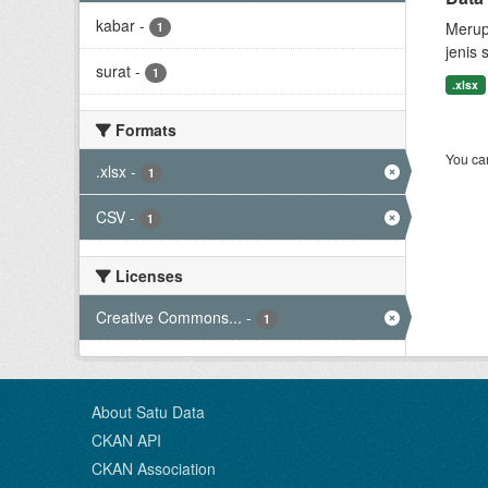
kabar
-
Merup
1
jenis 
surat
-
1
.xlsx
Formats
You can
.xlsx
-
1
CSV
-
1
Licenses
Creative Commons...
-
1
About Satu Data
CKAN API
CKAN Association