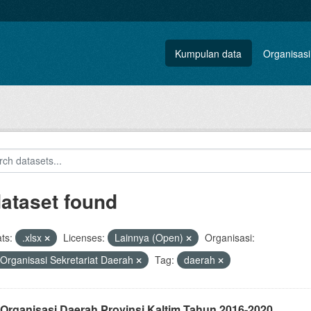
Kumpulan data
Organisasi
dataset found
ts:
.xlsx
Licenses:
Lainnya (Open)
Organisasi:
 Organisasi Sekretariat Daerah
Tag:
daerah
 Organisasi Daerah Provinsi Kaltim Tahun 2016-2020