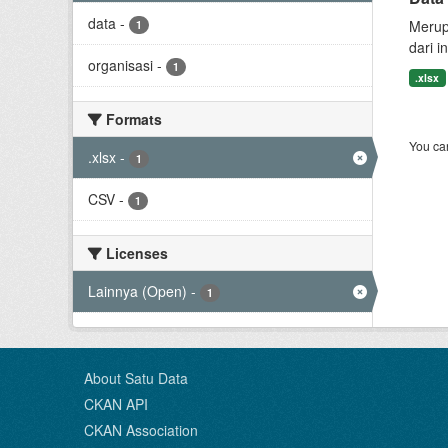
data
-
Merup
1
dari i
organisasi
-
1
.xlsx
Formats
You can
.xlsx
-
1
CSV
-
1
Licenses
Lainnya (Open)
-
1
About Satu Data
CKAN API
CKAN Association