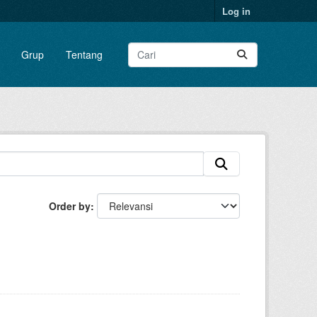
Log in
Grup
Tentang
Order by