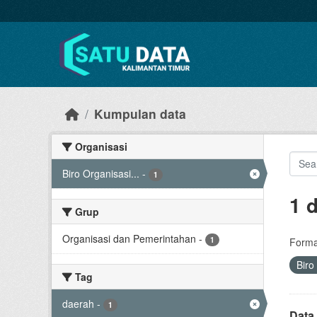
Skip to main content
Kumpulan data
Organisasi
Biro Organisasi...
-
1
1 
Grup
Organisasi dan Pemerintahan
-
1
Forma
Biro
Tag
daerah
-
1
Data