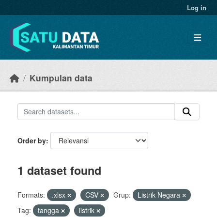
Skip to main content
Log in
Kumpulan data
Order by
1 dataset found
Formats:
.xlsx
CSV
Grup:
Listrik Negara
Tag:
tangga
listrik