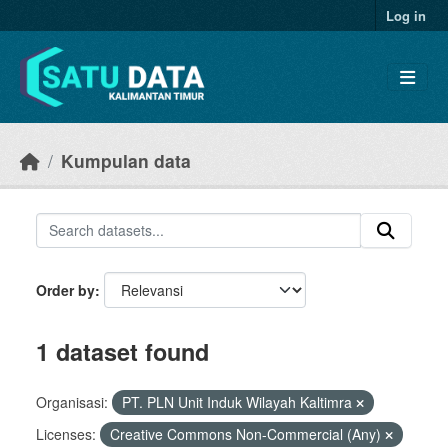
Skip to main content
Log in
Kumpulan data
Order by
1 dataset found
Organisasi:
PT. PLN Unit Induk Wilayah Kaltimra
Licenses:
Creative Commons Non-Commercial (Any)