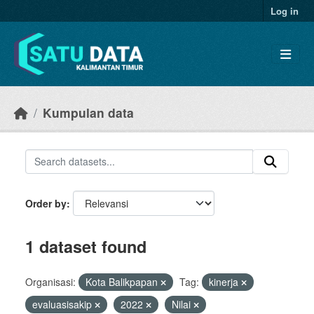
Skip to main content
Log in
Kumpulan data
Order by
1 dataset found
Organisasi:
Kota Balikpapan
Tag:
kinerja
evaluasisakip
2022
Nilai