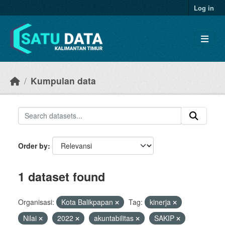
Skip to main content
Log in
Kumpulan data
Order by
1 dataset found
Organisasi:
Kota Balikpapan
Tag:
kinerja
Nilai
2022
akuntabilitas
SAKIP