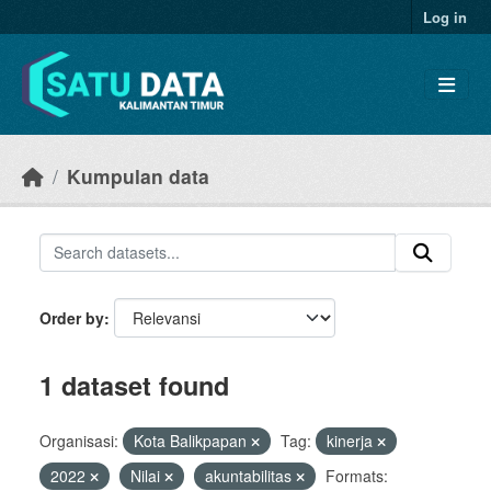
Skip to main content
Log in
Kumpulan data
Order by
1 dataset found
Organisasi:
Kota Balikpapan
Tag:
kinerja
2022
Nilai
akuntabilitas
Formats: