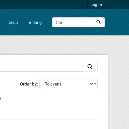
Log in
Grup
Tentang
Order by