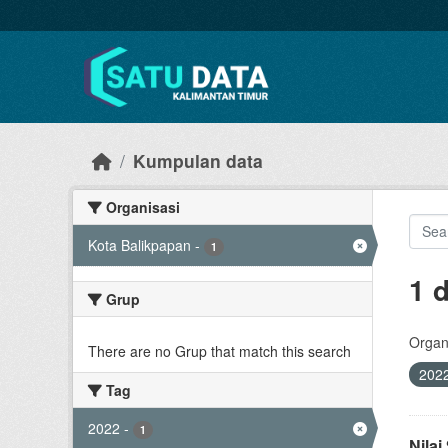
Skip to main content
Kumpulan data
Organisasi
Kota Balikpapan
-
1
1 
Grup
Organi
There are no Grup that match this search
202
Tag
2022
-
1
Nila