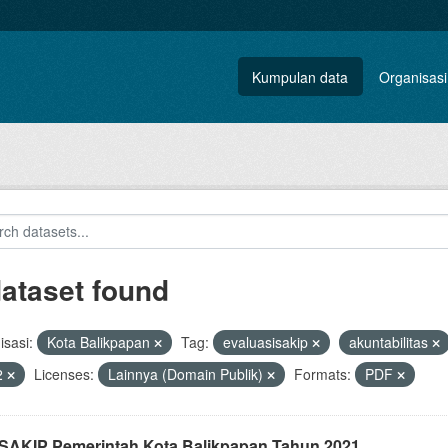
Kumpulan data
Organisasi
dataset found
sasi:
Kota Balikpapan
Tag:
evaluasisakip
akuntabilitas
2
Licenses:
Lainnya (Domain Publik)
Formats:
PDF
i SAKIP Pemerintah Kota Balikpapan Tahun 2021