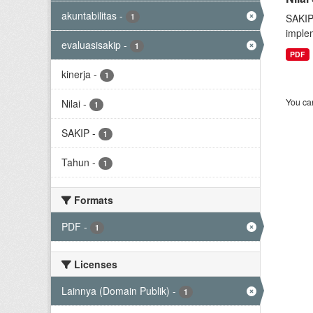
akuntabilitas
-
1
SAKIP
implem
evaluasisakip
-
1
PDF
kinerja
-
1
You can
Nilai
-
1
SAKIP
-
1
Tahun
-
1
Formats
PDF
-
1
Licenses
Lainnya (Domain Publik)
-
1