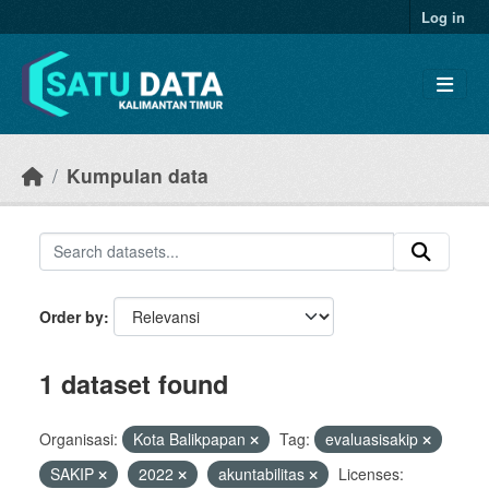
Skip to main content
Log in
Kumpulan data
Order by
1 dataset found
Organisasi:
Kota Balikpapan
Tag:
evaluasisakip
SAKIP
2022
akuntabilitas
Licenses: