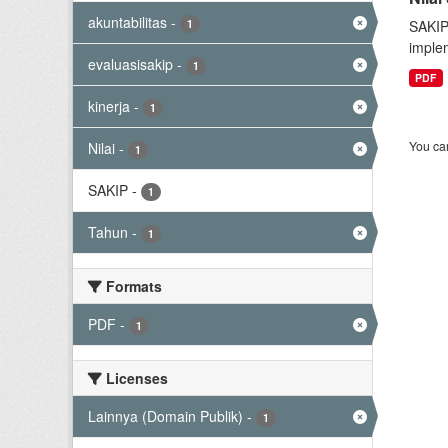
akuntabilitas
-
1
SAKIP
implem
evaluasisakip
-
1
PDF
kinerja
-
1
You can
Nilai
-
1
SAKIP
-
1
Tahun
-
1
Formats
PDF
-
1
Licenses
Lainnya (Domain Publik)
-
1