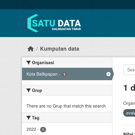
Skip to main content
Kumpulan data
Organisasi
Kota Balikpapan
-
1
1 
Grup
Organi
There are no Grup that match this search
eval
Tag
2022
-
1
Nila