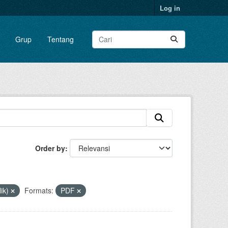
Log in
Grup
Tentang
Order by
ik)
Formats:
PDF