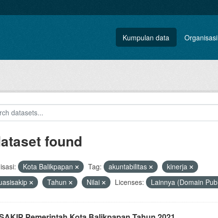
Kumpulan data
Organisasi
dataset found
sasi:
Kota Balikpapan
Tag:
akuntabilitas
kinerja
uasisakip
Tahun
Nilai
Licenses:
Lainnya (Domain Publ
i SAKIP Pemerintah Kota Balikpapan Tahun 2021