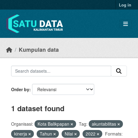
Skip to main content
Log in
Kumpulan data
Order by
1 dataset found
Organisasi:
Kota Balikpapan
Tag:
akuntabilitas
kinerja
Tahun
Nilai
2022
Formats: