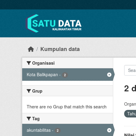
Skip to main content
Kumpulan data
Organisasi
Kota Balikpapan
-
2
2 
Grup
Organi
There are no Grup that match this search
Tah
Tag
akuntabilitas
-
2
Nila