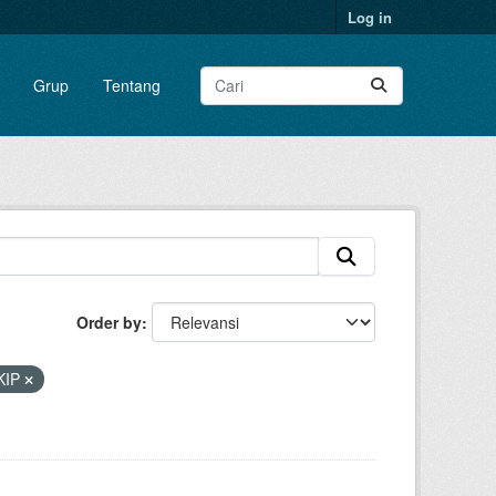
Log in
Grup
Tentang
Order by
KIP