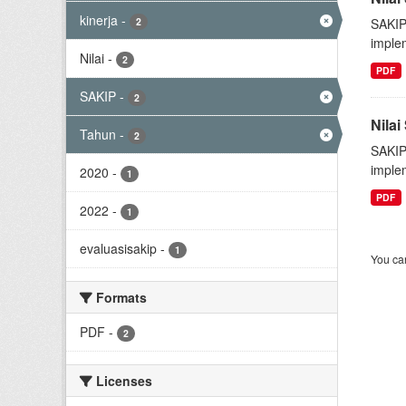
kinerja
-
2
SAKIP
implem
Nilai
-
2
PDF
SAKIP
-
2
Nila
Tahun
-
2
SAKIP
implem
2020
-
1
PDF
2022
-
1
evaluasisakip
-
1
You can
Formats
PDF
-
2
Licenses