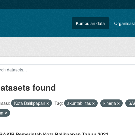
Kumpulan data
Organisasi
datasets found
sasi:
Kota Balikpapan
Tag:
akuntabilitas
kinerja
SA
un
i SAKIP Pemerintah Kota Balikpapan Tahun 2021