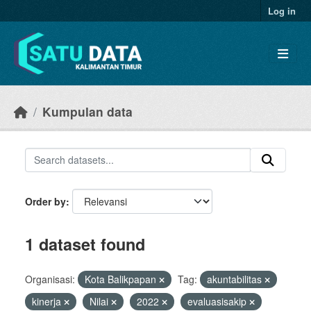
Skip to main content
Log in
Kumpulan data
Order by
1 dataset found
Organisasi:
Kota Balikpapan
Tag:
akuntabilitas
kinerja
Nilai
2022
evaluasisakip