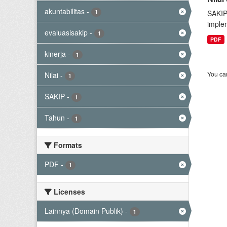
akuntabilitas
-
1
SAKIP
implem
evaluasisakip
-
1
PDF
kinerja
-
1
You can
Nilai
-
1
SAKIP
-
1
Tahun
-
1
Formats
PDF
-
1
Licenses
Lainnya (Domain Publik)
-
1