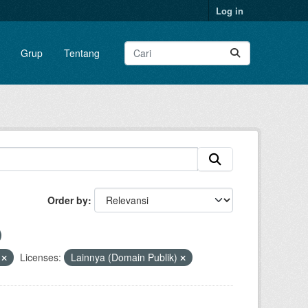
Log in
Grup
Tentang
Order by
F
Licenses:
Lainnya (Domain Publik)