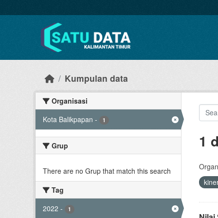
Skip to main content
Kumpulan data
Organisasi
Kota Balikpapan
-
1
1 
Grup
Organi
There are no Grup that match this search
kine
Tag
2022
-
1
Nila