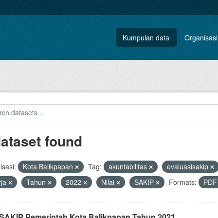
Kumpulan data
Organisasi
dataset found
sasi:
Kota Balikpapan
Tag:
akuntabilitas
evaluasisakip
rja
Tahun
2022
Nilai
SAKIP
Formats:
PD
i SAKIP Pemerintah Kota Balikpapan Tahun 2021