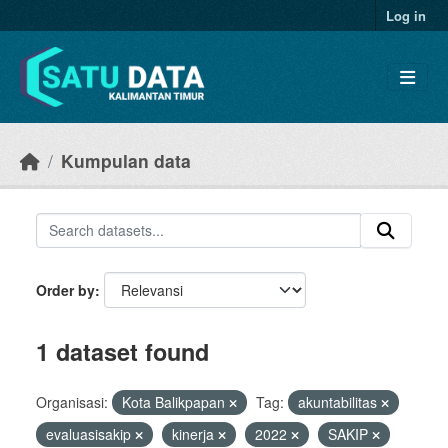
Skip to main content
Log in
Kumpulan data
Order by
1 dataset found
Organisasi:
Kota Balikpapan
Tag:
akuntabilitas
evaluasisakip
kinerja
2022
SAKIP