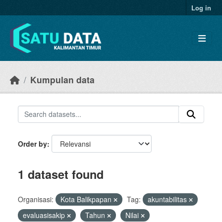
Skip to main content
Log in
Kumpulan data
Order by
1 dataset found
Organisasi:
Kota Balikpapan
Tag:
akuntabilitas
evaluasisakip
Tahun
Nilai