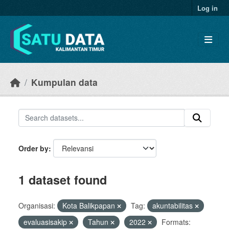
Skip to main content
Log in
Kumpulan data
Order by
1 dataset found
Organisasi:
Kota Balikpapan
Tag:
akuntabilitas
evaluasisakip
Tahun
2022
Formats: