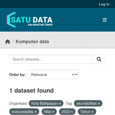
Skip to main content
Log in
Kumpulan data
Order by
1 dataset found
Organisasi:
Kota Balikpapan
Tag:
akuntabilitas
evaluasisakip
Nilai
2022
Tahun