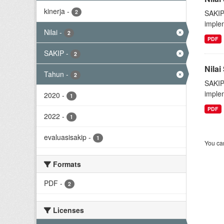
kinerja
-
2
SAKIP
implem
Nilai
-
2
PDF
SAKIP
-
2
Nila
Tahun
-
2
SAKIP
implem
2020
-
1
PDF
2022
-
1
evaluasisakip
-
1
You can
Formats
PDF
-
2
Licenses