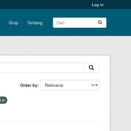
Log in
Grup
Tentang
Order by
ai