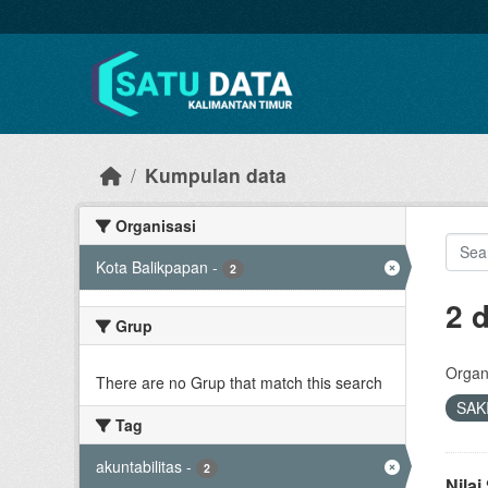
Skip to main content
Kumpulan data
Organisasi
Kota Balikpapan
-
2
2 
Grup
Organi
There are no Grup that match this search
SAK
Tag
akuntabilitas
-
2
Nila