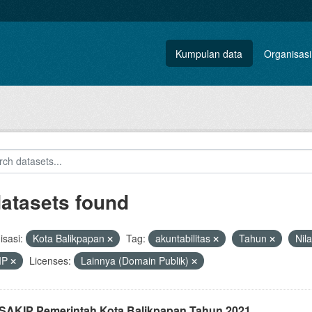
Kumpulan data
Organisasi
datasets found
sasi:
Kota Balikpapan
Tag:
akuntabilitas
Tahun
Nil
IP
Licenses:
Lainnya (Domain Publik)
i SAKIP Pemerintah Kota Balikpapan Tahun 2021