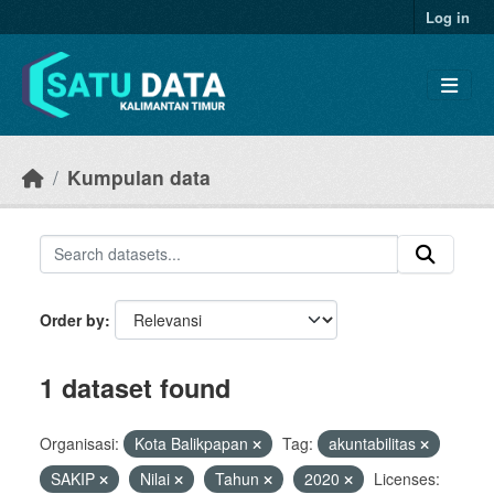
Skip to main content
Log in
Kumpulan data
Order by
1 dataset found
Organisasi:
Kota Balikpapan
Tag:
akuntabilitas
SAKIP
Nilai
Tahun
2020
Licenses: