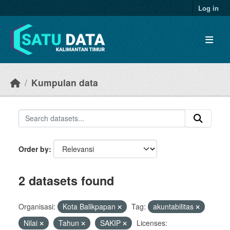
Skip to main content
Log in
Kumpulan data
Order by
2 datasets found
Organisasi:
Kota Balikpapan
Tag:
akuntabilitas
Nilai
Tahun
SAKIP
Licenses: