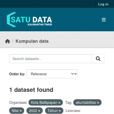
Skip to main content
Log in
Kumpulan data
Order by
1 dataset found
Organisasi:
Kota Balikpapan
Tag:
akuntabilitas
Nilai
2022
Tahun
Licenses: