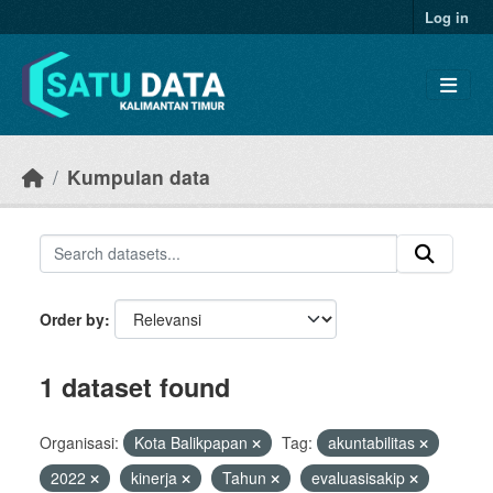
Skip to main content
Log in
Kumpulan data
Order by
1 dataset found
Organisasi:
Kota Balikpapan
Tag:
akuntabilitas
2022
kinerja
Tahun
evaluasisakip