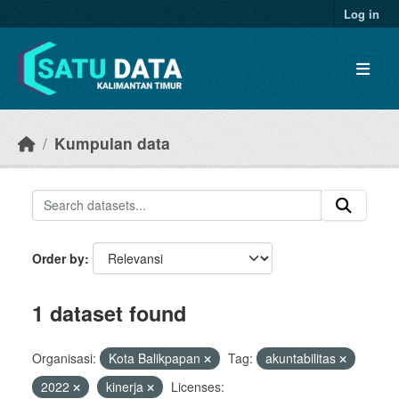
Skip to main content
Log in
Kumpulan data
Order by
1 dataset found
Organisasi:
Kota Balikpapan
Tag:
akuntabilitas
2022
kinerja
Licenses: