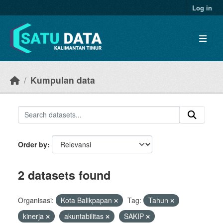
Skip to main content
Log in
Kumpulan data
Order by
2 datasets found
Organisasi:
Kota Balikpapan
Tag:
Tahun
kinerja
akuntabilitas
SAKIP