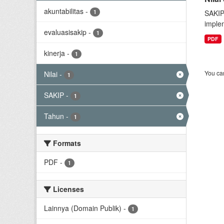
akuntabilitas
-
1
SAKIP
implem
evaluasisakip
-
1
PDF
kinerja
-
1
You can
Nilai
-
1
SAKIP
-
1
Tahun
-
1
Formats
PDF
-
1
Licenses
Lainnya (Domain Publik)
-
1