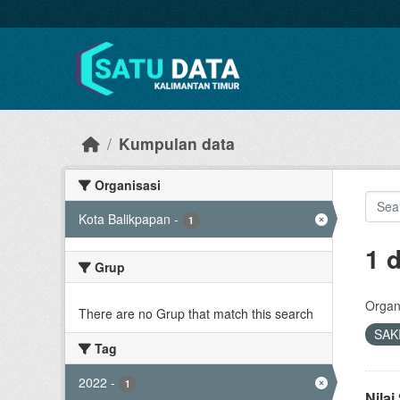
Skip to main content
Kumpulan data
Organisasi
Kota Balikpapan
-
1
1 
Grup
Organi
There are no Grup that match this search
SAK
Tag
2022
-
1
Nila