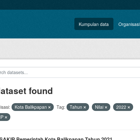
Kumpulan data
Organisasi
dataset found
sasi:
Kota Balikpapan
Tag:
Tahun
Nilai
2022
IP
i SAKIP Pemerintah Kota Balikpapan Tahun 2021