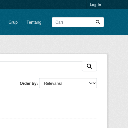
Log in
Grup
Tentang
Order by