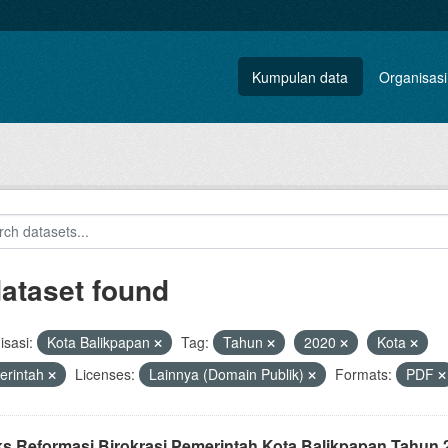
Kumpulan data
Organisasi
dataset found
sasi:
Kota Balikpapan
Tag:
Tahun
2020
Kota
erintah
Licenses:
Lainnya (Domain Publik)
Formats:
PDF
ks Reformasi Birokrasi Pemerintah Kota Balikpapan Tahun 