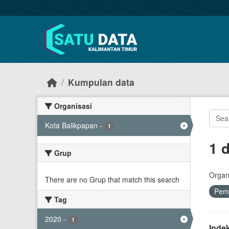
Skip to main content
Kumpulan data
Organisasi
Kota Balikpapan
-
1
1 
Grup
Organi
There are no Grup that match this search
Pem
Tag
2020
-
1
Inde