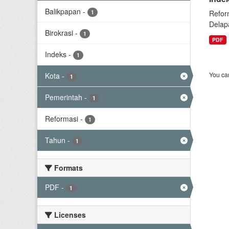
Balikpapan
-
1
Refor
Delap
Birokrasi
-
1
PDF
Indeks
-
1
You can
Kota
-
1
Pemerintah
-
1
Reformasi
-
1
Tahun
-
1
Formats
PDF
-
1
Licenses