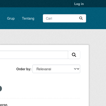
Log in
Grup
Tentang
Order by
2020