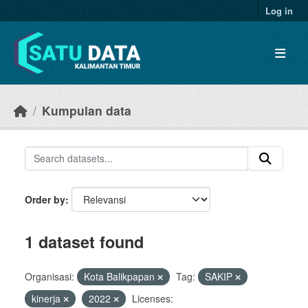
Skip to main content
Log in
Kumpulan data
Order by
1 dataset found
Organisasi:
Kota Balikpapan
Tag:
SAKIP
kinerja
2022
Licenses: