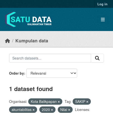
Skip to main content
Log in
Kumpulan data
Order by
1 dataset found
Organisasi:
Kota Balikpapan
Tag:
SAKIP
akuntabilitas
2020
Nilai
Licenses: