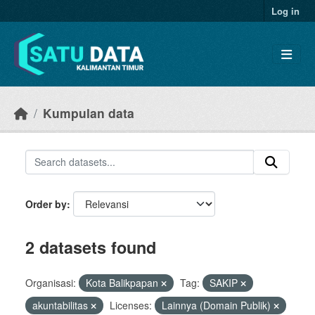
Skip to main content
Log in
Kumpulan data
Order by
2 datasets found
Organisasi:
Kota Balikpapan
Tag:
SAKIP
akuntabilitas
Licenses:
Lainnya (Domain Publik)