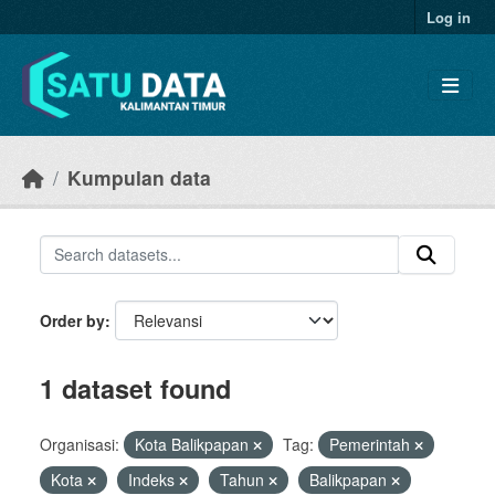
Skip to main content
Log in
Kumpulan data
Order by
1 dataset found
Organisasi:
Kota Balikpapan
Tag:
Pemerintah
Kota
Indeks
Tahun
Balikpapan