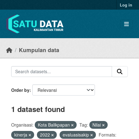
Skip to main content
Log in
Kumpulan data
Order by
1 dataset found
Organisasi:
Kota Balikpapan
Tag:
Nilai
kinerja
2022
evaluasisakip
Formats: