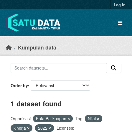
Skip to main content
Log in
Kumpulan data
Order by
1 dataset found
Organisasi:
Kota Balikpapan
Tag:
Nilai
kinerja
2022
Licenses: