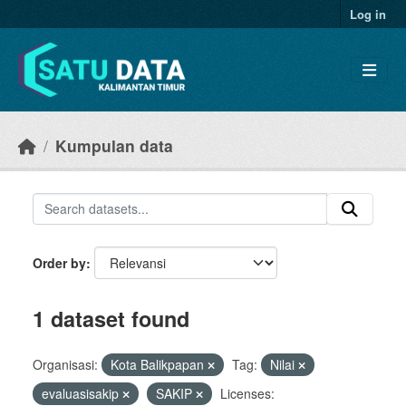
Skip to main content
Log in
Kumpulan data
Order by
1 dataset found
Organisasi:
Kota Balikpapan
Tag:
Nilai
evaluasisakip
SAKIP
Licenses: